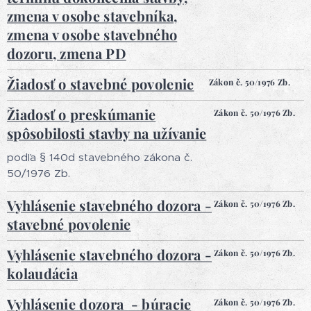
zmena v osobe stavebníka,
zmena v osobe stavebného
dozoru, zmena PD
Žiadosť o stavebné povolenie
Zákon č. 50/1976 Zb.
Žiadosť o preskúmanie
Zákon č. 50/1976 Zb.
spôsobilosti stavby na užívanie
podľa § 140d stavebného zákona č.
50/1976 Zb.
Vyhlásenie stavebného dozora -
Zákon č. 50/1976 Zb.
stavebné povolenie
Vyhlásenie stavebného dozora -
Zákon č. 50/1976 Zb.
kolaudácia
Vyhlásenie dozora - búracie
Zákon č. 50/1976 Zb.