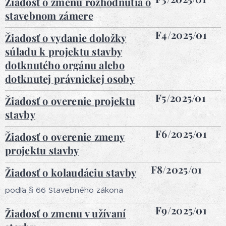
Žiadosť o zmenu rozhodnutia o
stavebnom zámere
F4/2025/01
Žiadosť o vydanie doložky
súladu k projektu stavby
dotknutého orgánu alebo
dotknutej právnickej osoby
F5/2025/01
Žiadosť o overenie projektu
stavby
F6/2025/01
Žiadosť o overenie zmeny
projektu stavby
F8/2025/01
Žiadosť o kolaudáciu stavby
podľa § 66 Stavebného zákona
F9/2025/01
Žiadosť o zmenu v užívaní