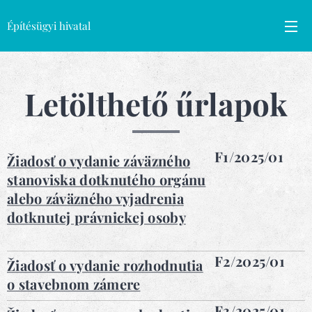
Építésügyi hivatal
Letölthető űrlapok
F1/2025/01
Žiadosť o vydanie záväzného
stanoviska dotknutého orgánu
alebo záväzného vyjadrenia
dotknutej právnickej osoby
F2/2025/01
Žiadosť o vydanie rozhodnutia
o stavebnom zámere
F3/2025/01