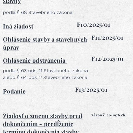
stavby
podľa § 68 Stavebného zákona
F10/2025/01
Iná žiadosť
F11/2025/01
Ohlásenie stavby a stavebných
úprav
F12/2025/01
Ohlásenie odstránenia
podľa § 63 ods. 11 Stavebného zákona
alebo § 64 ods. 2 Stavebného zákona
F13/2025/01
Podanie
Žiadosť o zmenu stavby pred
Zákon č. 50/1976 Zb.
dokončením - predĺženie
termínu dokončenia stavby,