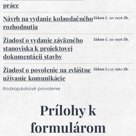
práce
Návrh na vydanie kolaudačného
Zákon č. 50/1976 Zb.
rozhodnutia
Žiadosť o vydanie záväzného
Zákon č. 50/1976 Zb.
stanoviska k projektovej
dokumentácii stavby
Žiadosť o povolenie na zvláštne
Zákon č.135/1961 Zb.
užívanie komunikácie
Rozkopávkové povolenie
Prílohy k
formulárom