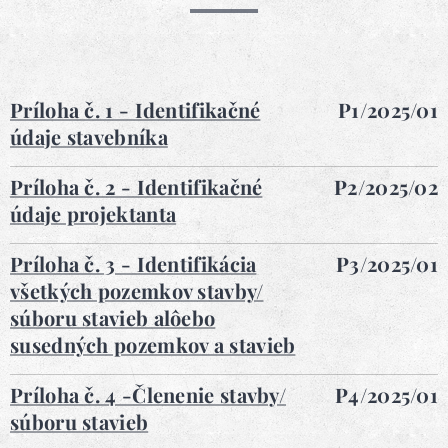
Príloha č. 1 - Identifikačné
P1/2025/01
údaje stavebníka
Príloha č. 2 - Identifikačné
P2/2025/02
údaje projektanta
Príloha č. 3 - Identifikácia
P3/2025/01
všetkých pozemkov stavby/
súboru stavieb alôebo
susedných pozemkov a stavieb
Príloha č. 4 -Členenie stavby/
P4/2025/01
súboru stavieb